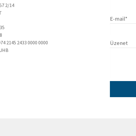
57 2/14
T
E-mail*
535
8
74 2145 2433 0000 0000
Üzenet
HUHB