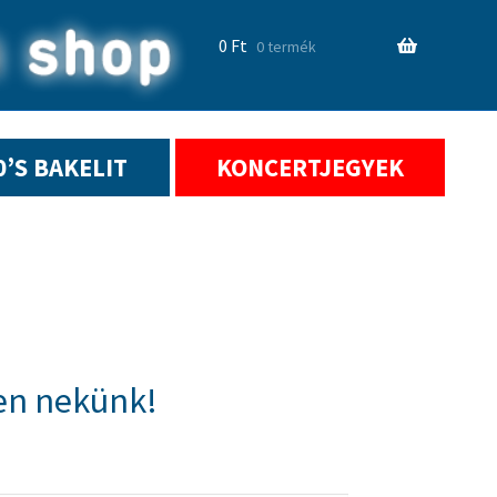
0
Ft
0 termék
0’S BAKELIT
KONCERTJEGYEK
en nekünk!