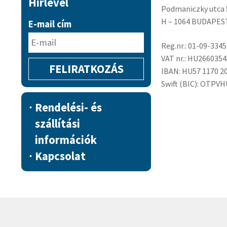
Hírlevél
Podmaniczky utca 
H – 1064 BUDAPES
E-mail cím
Reg.nr.: 01-09-334
VAT nr.: HU2660354
IBAN: HU57 1170 20
Swift (BIC): OTPV
Rendelési- és
szállítási
információk
Kapcsolat