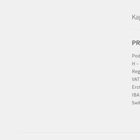
Ka
PR
Pod
H –
Reg
VAT
Ers
IBA
Swi