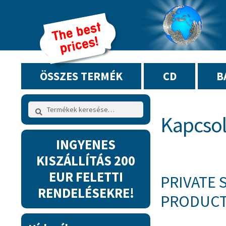
ÖSSZES TERMÉK
CD
B
Keresés
Keresés
Kapcsol
a
következőre:
INGYENES
KISZÁLLÍTÁS 200
EUR FELETTI
PRIVATE 
RENDELÉSEKRE!
PRODUCTI