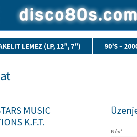
AKELIT LEMEZ (LP, 12″, 7″)
90’S – 200
at
STARS MUSIC
Üzenj
ONS K.F.T.
Név*